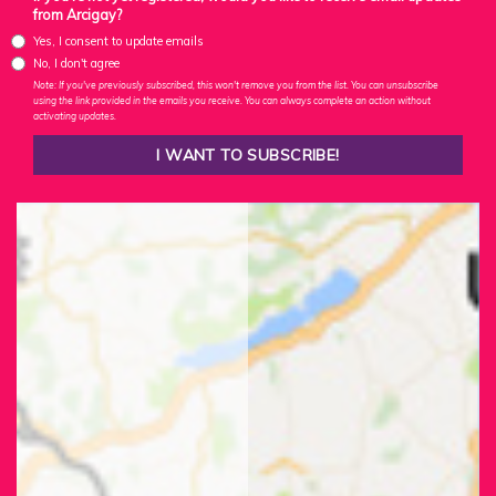
from Arcigay?
Yes, I consent to update emails
No, I don't agree
Note: If you've previously subscribed, this won't remove you from the list. You can unsubscribe
using the link provided in the emails you receive. You can always complete an action without
activating updates.