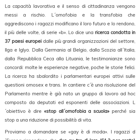
La capacità lavorativa e il senso di cittadinanza vengono
messi a rischio. L´omofobia e la transfobia che
aggrediscono i ragazzi modificano il loro futuro e lo rendono,
il più delle volte, di serie «b». Lo dice una
ricerca condotta in
37 paesi europei
dalle più grandi organizzazioni del settore,
Ilga e Iglyo. Dalla Germania al Belgio, dalla Scozia all´Italia,
dalla Repubblica Ceca alla Lituania, le testimonianze sono
concordi: molte le esperienze negative, poche le storie felici.
La ricerca ha sbalordito i parlamentari europei attivi sulle
questioni omosex e trans. In cantiere c´è una risoluzione del
Parlamento mentre è già nato un gruppo di lavoro ad hoc
composto da deputati ed esponenti delle associazioni. L
´obiettivo è dire
«stop all´omofobia a scuola»
perché sia
stop a una riduzione di possibilità di vita.
Proviamo a domandare se «gay è di moda». I ragazzi d