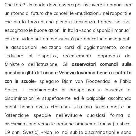
Che fare? Un modo deve esserci per riscrivere il domani, per
un ritorno al futuro che cancelli le «mutilazioni» nei rapporti e
che dia la forza di una piena cittadinanza. I paesi, se civili,
escogitano le buone azioni. In Italia «sono disponibili manuali,
cd-rom, video sull´omosessualità per educatori e insegnanti,
le associazioni realizzano corsi di aggiornamento, come
“Educare al Rispetto”, recentemente approvato dal
Ministero dell´Istruzione. Gli
osservatori comunali sulle
questioni glbt di Torino e Venezia lavorano bene a contatto
con le scuole
» spiegano Bjorn van Roozendaal e Fabio
Saccà. Il cambiamento di prospettiva in assenza di
discriminazioni è stupefacente ed è palpabile ascoltando
quanti hanno avuto «fortuna»: «La mia scuola mette un
´attenzione speciale nell´evituare qualsiasi forma di
discriminazione verso le persone omosex e trans» (Lesbica,
19 anni, Svezia). «Non ho mai subito discriminazioni e sono