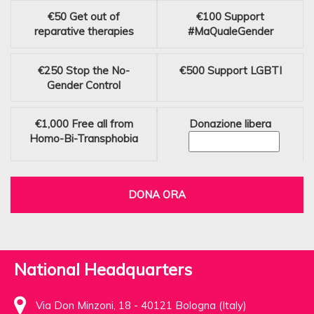
€50
Get out of
€100
Support
reparative therapies
#MaQualeGender
€250
Stop the No-
€500
Support LGBTI
Gender Control
€1,000
Free all from
Donazione libera
Homo-Bi-Transphobia
DONA ORA
National Headquarters
Via Don Minzoni, 18 - 40121 Bologna (Italy)