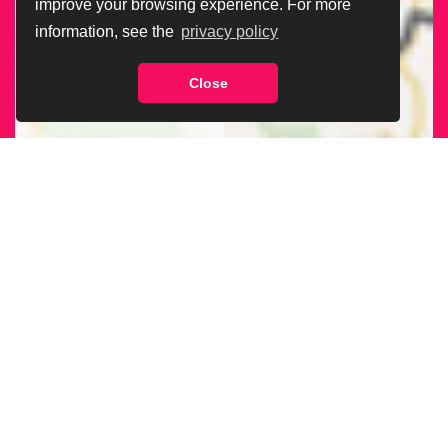
improve your browsing experience. For more
information, see the
privacy policy
Close