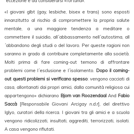
´eccezione è da considerarsi «fortuna».
«I giovani glbt (gay, lesbiche, bisex e trans) sono esposti
innanzitutto al rischio di compromettere la propria salute
mentale, a una maggiore tendenza a meditare o
commettere il suicidio, all´abbassamento nell´autostima, all
´abbandono degli studi o del lavoro. Per queste ragioni non
saranno in grado di contribuire completamente alla società.
Molti prima di fare coming-out temono di affrontare
problemi come l´esclusione e l´isolamento.
Dopo il coming-
out questi problemi si verificano spesso
: vengono cacciati di
casa, allontanati dai propri amici, dalla comunità religiosa cui
appartengono» dichiarano
Bjorn van Roozendaal
And
Fabio
Saccà
[
Responsabile Giovani Arcigay n.d.r
], del direttivo
Iglyo, curatori della ricerca. I giovani tra gli amici e a scuola
vengono ridicolizzati, insultati, aggrediti, terrorizzati, isolati.
A casa vengono rifiutati.