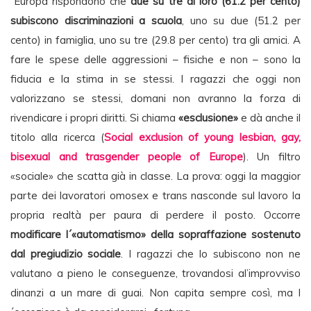
´Europa rispondono che
due su tre di loro (61.2 per cento)
subiscono discriminazioni a scuola
, uno su due (51.2 per
cento) in famiglia, uno su tre (29.8 per cento) tra gli amici. A
fare le spese delle aggressioni – fisiche e non – sono la
fiducia e la stima in se stessi. I ragazzi che oggi non
valorizzano se stessi, domani non avranno la forza di
rivendicare i propri diritti. Si chiama
«esclusione»
e dà anche il
titolo alla ricerca (
Social exclusion of young lesbian, gay,
bisexual and trasgender people of Europe
). Un filtro
«sociale» che scatta già in classe. La prova: oggi la maggior
parte dei lavoratori omosex e trans nasconde sul lavoro la
propria realtà per paura di perdere il posto. Occorre
modificare l´«automatismo» della sopraffazione sostenuto
dal pregiudizio sociale
. I ragazzi che lo subiscono non ne
valutano a pieno le conseguenze, trovandosi al’improvviso
dinanzi a un mare di guai. Non capita sempre così, ma l