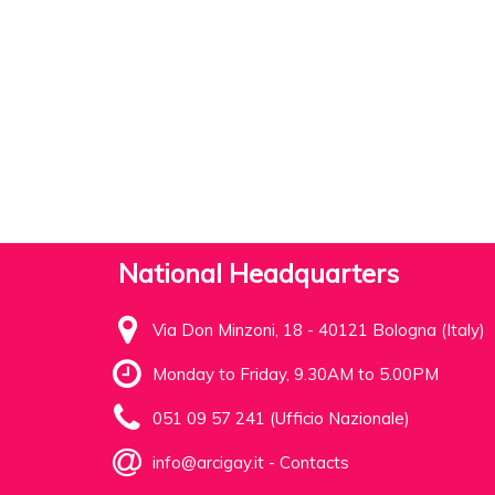
National Headquarters
Via Don Minzoni, 18 - 40121 Bologna (Italy)
Monday to Friday, 9.30AM to 5.00PM
051 09 57 241 (Ufficio Nazionale)
info@arcigay.it
-
Contacts