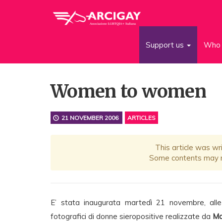
Support us
Who 
Women to women
21 NOVEMBER 2006
ARTICLES
This article was wr
Some contents may no
E’ stata inaugurata martedì 21 novembre, all
fotografici di donne sieropositive realizzate da
Ma