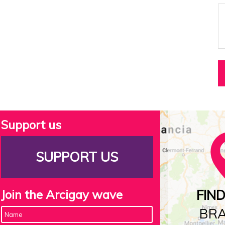
Support us
SUPPORT US
Join the Arcigay wave
FIN
BR