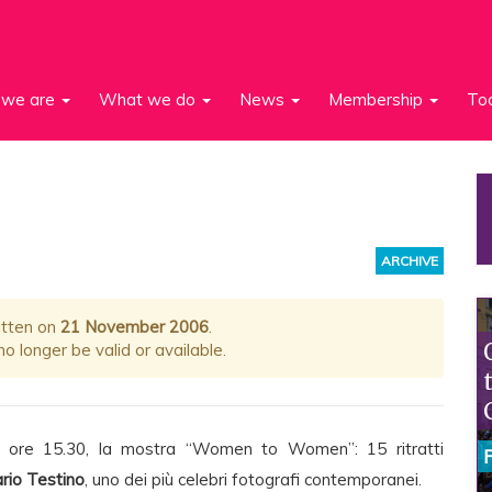
we are
What we do
News
Membership
To
ARCHIVE
itten on
21 November 2006
.
 longer be valid or available.
e ore 15.30, la mostra “Women to Women”: 15 ritratti
rio Testino
, uno dei più celebri fotografi contemporanei.