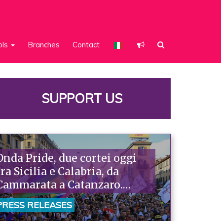
ols
Branches
Contact
SUPPORT US
Onda Pride, due cortei oggi
tra Sicilia e Calabria, da
Cammarata a Catanzaro.
Piazzoni: «Raccontano la
PRESS RELEASES
nostra ostinazione»