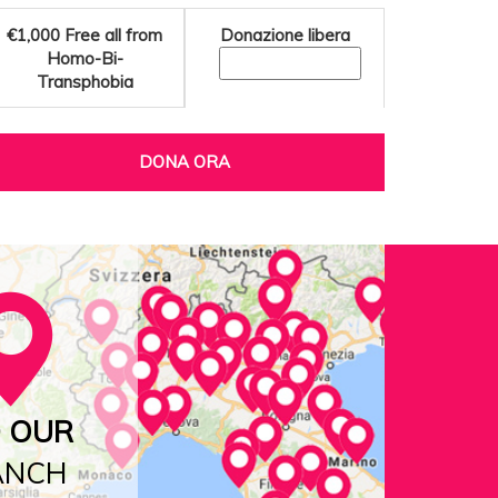
€1,000
Free all from
Donazione libera
Homo-Bi-
Transphobia
DONA ORA
D OUR
ANCH