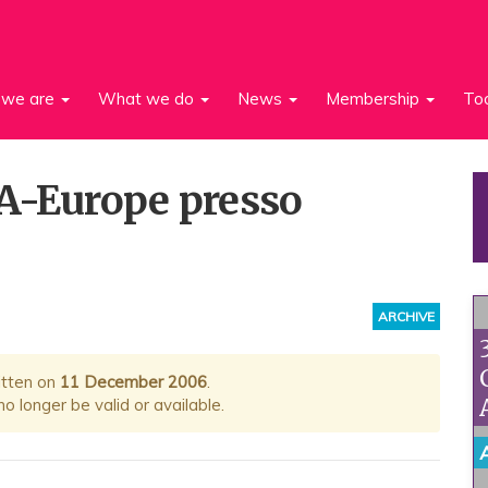
we are
What we do
News
Membership
To
GA-Europe presso
ARCHIVE
itten on
11 December 2006
.
 longer be valid or available.