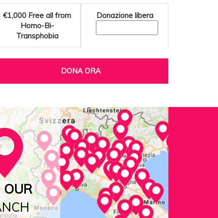
€1,000
Free all from
Donazione libera
Homo-Bi-
Transphobia
DONA ORA
D OUR
ANCH