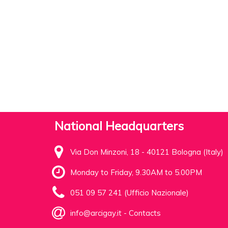
National Headquarters
Via Don Minzoni, 18 - 40121 Bologna (Italy)
Monday to Friday, 9.30AM to 5.00PM
051 09 57 241 (Ufficio Nazionale)
info@arcigay.it
-
Contacts