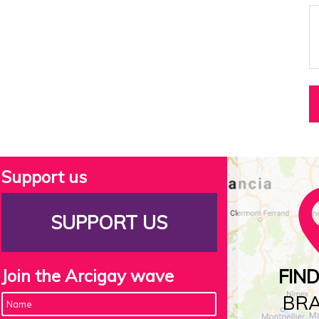
Support us
SUPPORT US
Join the Arcigay wave
FIN
BR