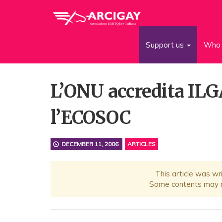
Support us
Who 
L’ONU accredita IL
l’ECOSOC
DECEMBER 11, 2006
ARTICLES
This article was wr
Some contents may no