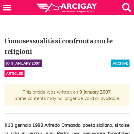
L’omosessualità si confronta con le
religioni
9 JANUARY 2007
ARCHIVE
ARTICLES
This article was written on
9 January 2007
.
Some contents may no longer be valid or available.
Il 13 gennaio 1998 Alfredo Ormando, poeta siciliano, si tolse
la vita in piazza San Pietro per denunciare l’omofobia