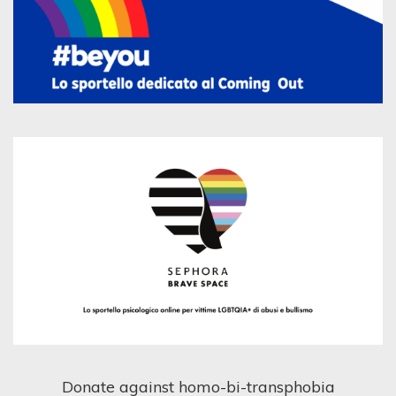
Donate against homo-bi-transphobia