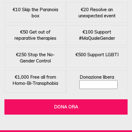
€10
Skip the Paranoia
€20
Resolve an
box
unexpected event
€50
Get out of
€100
Support
reparative therapies
#MaQualeGender
€250
Stop the No-
€500
Support LGBTI
Gender Control
€1,000
Free all from
Donazione libera
Homo-Bi-Transphobia
DONA ORA