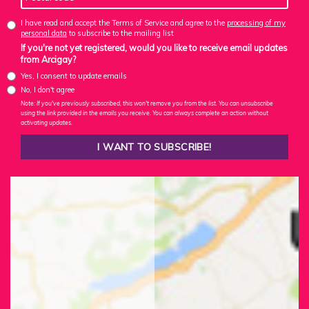
I have read and accept the Terms of Service and agree to the
processing of my
personal data
to subscribe to the mailing list
If you're not yet registered, would you like to receive email updates
from Arcigay?
Yes, I consent to update emails
No, I don't agree
Note: If you've previously subscribed, this won't remove you from the list. You can unsubscribe
using the link provided in the emails you receive. You can always complete an action without
activating updates.