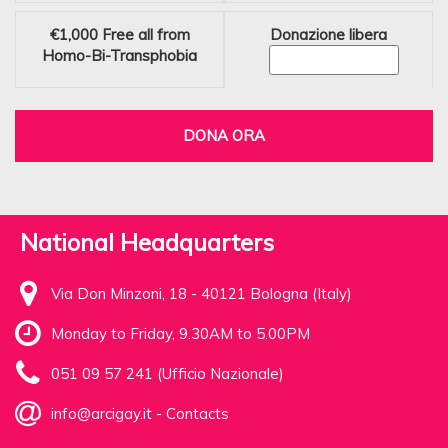
€1,000
Free all from
Donazione libera
Homo-Bi-Transphobia
DONA ORA
National Headquarters
Via Don Minzoni, 18 - 40121 Bologna (Italy)
Monday to Friday, 9.30AM to 5.00PM
051 09 57 241 (Ufficio Nazionale)
info@arcigay.it
-
Contacts