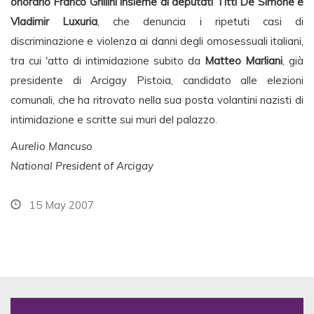
onorario Franco Grillini insieme ai deputati Titti De Simone e
Vladimir Luxuria
, che denuncia i ripetuti casi di
discriminazione e violenza ai danni degli omosessuali italiani,
tra cui 'atto di intimidazione subito da
Matteo Marliani
, già
presidente di Arcigay Pistoia, candidato alle elezioni
comunali, che ha ritrovato nella sua posta volantini nazisti di
intimidazione e scritte sui muri del palazzo.
Aurelio Mancuso
National President of Arcigay
15 May 2007