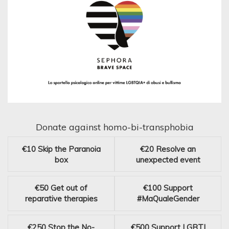
Donate against homo-bi-transphobia
€10
Skip the Paranoia
€20
Resolve an
box
unexpected event
€50
Get out of
€100
Support
reparative therapies
#MaQualeGender
€250
Stop the No-
€500
Support LGBTI