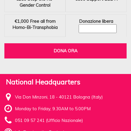
Gender Control
€1,000
Free all from
Donazione libera
Homo-Bi-Transphobia
DONA ORA
National Headquarters
Via Don Minzoni, 18 - 40121 Bologna (Italy)
Monday to Friday, 9.30AM to 5.00PM
051 09 57 241 (Ufficio Nazionale)