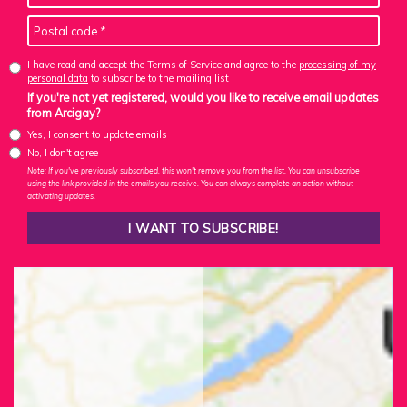
I have read and accept the Terms of Service and agree to the
processing of my
personal data
to subscribe to the mailing list
If you're not yet registered, would you like to receive email updates
from Arcigay?
Yes, I consent to update emails
No, I don't agree
Note: If you've previously subscribed, this won't remove you from the list. You can unsubscribe
using the link provided in the emails you receive. You can always complete an action without
activating updates.