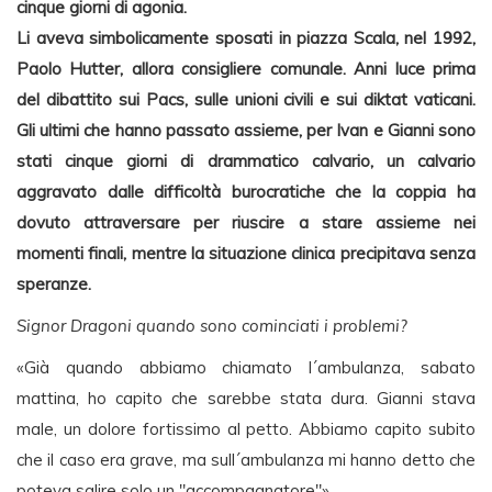
cinque giorni di agonia.
Li aveva simbolicamente sposati in piazza Scala, nel 1992,
Paolo Hutter, allora consigliere comunale. Anni luce prima
del dibattito sui Pacs, sulle unioni civili e sui diktat vaticani.
Gli ultimi che hanno passato assieme, per Ivan e Gianni sono
stati cinque giorni di drammatico calvario, un calvario
aggravato dalle difficoltà burocratiche che la coppia ha
dovuto attraversare per riuscire a stare assieme nei
momenti finali, mentre la situazione clinica precipitava senza
speranze.
Signor Dragoni quando sono cominciati i problemi?
«Già quando abbiamo chiamato l´ambulanza, sabato
mattina, ho capito che sarebbe stata dura. Gianni stava
male, un dolore fortissimo al petto. Abbiamo capito subito
che il caso era grave, ma sull´ambulanza mi hanno detto che
poteva salire solo un "accompagnatore"».