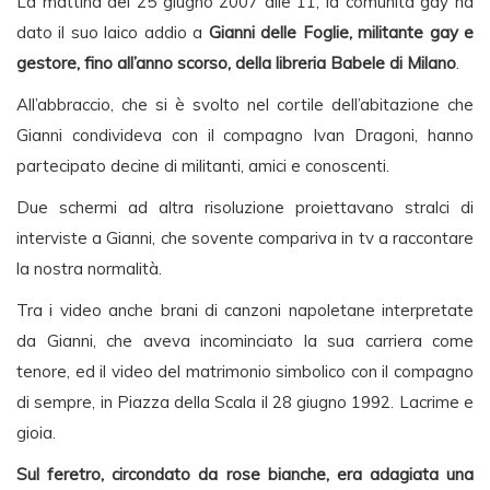
La mattina del 25 giugno 2007 alle 11, la comunità gay ha
dato il suo laico addio a
Gianni delle Foglie, militante gay e
gestore, fino all’anno scorso, della libreria Babele di Milano
.
All’abbraccio, che si è svolto nel cortile dell’abitazione che
Gianni condivideva con il compagno Ivan Dragoni, hanno
partecipato decine di militanti, amici e conoscenti.
Due schermi ad altra risoluzione proiettavano stralci di
interviste a Gianni, che sovente compariva in tv a raccontare
la nostra normalità.
Tra i video anche brani di canzoni napoletane interpretate
da Gianni, che aveva incominciato la sua carriera come
tenore, ed il video del matrimonio simbolico con il compagno
di sempre, in Piazza della Scala il 28 giugno 1992. Lacrime e
gioia.
Sul feretro, circondato da rose bianche, era adagiata una