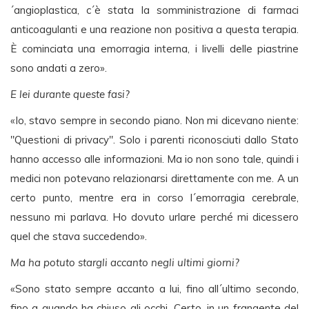
´angioplastica, c´è stata la somministrazione di farmaci
anticoagulanti e una reazione non positiva a questa terapia.
È cominciata una emorragia interna, i livelli delle piastrine
sono andati a zero».
E lei durante queste fasi?
«Io, stavo sempre in secondo piano. Non mi dicevano niente:
"Questioni di privacy". Solo i parenti riconosciuti dallo Stato
hanno accesso alle informazioni. Ma io non sono tale, quindi i
medici non potevano relazionarsi direttamente con me. A un
certo punto, mentre era in corso l´emorragia cerebrale,
nessuno mi parlava. Ho dovuto urlare perché mi dicessero
quel che stava succedendo».
Ma ha potuto stargli accanto negli ultimi giorni?
«Sono stato sempre accanto a lui, fino all´ultimo secondo,
fino a quando ha chiuso gli occhi. Certo, in un frangente del