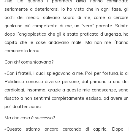
«No. Da quando i parametri clinici hanno cominciato
seriamente a deteriorarsi, io ho visto che in ogni fase, gli
occhi dei medici, salivano sopra di me, come a cercare
qualcuno più competente di me, un "vero" parente. Subito
dopo l´angioplastica che gli è stata praticata d´urgenza, ho
capito che le cose andavano male. Ma non me l´hanno
comunicato loro».
Con chi comunicavano?
«Con i fratelli, i quali spiegavano a me. Poi, per fortuna, io al
Policlinico conosco diverse persone, dal primario a uno dei
cardiologi. Insomma, grazie a queste mie conoscenze, sono
riuscito a non sentirmi completamente escluso, ad avere un
po´ di attenzione».
Ma che cosa è successo?
«Questo stiamo ancora cercando di capirlo. Dopo l