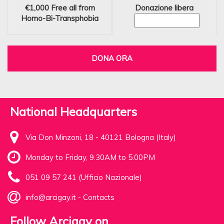
€1,000
Free all from
Donazione libera
Homo-Bi-Transphobia
DONA ORA
National Headquarters
Via Don Minzoni, 18 - 40121 Bologna (Italy)
Monday to Friday, 9.30AM to 5.00PM
051 09 57 241 (Ufficio Nazionale)
info@arcigay.it
-
Contacts
Follow Arcigay on