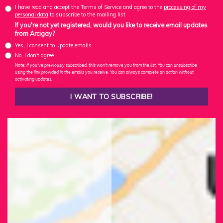
I have read and accept the Terms of Service and agree to the
processing of my
personal data
to subscribe to the mailing list
If you're not yet registered, would you like to receive email updates
from Arcigay?
Yes, I consent to update emails
No, I don't agree
Note: If you've previously subscribed, this won't remove you from the list. You can unsubscribe
using the link provided in the emails you receive. You can always complete an action without
activating updates.