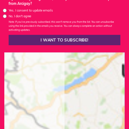
from Arcigay?
Yes, I consent to update emails
No, I don't agree
Note: If you've previously subscribed, this won't remove you from the list. You can unsubscribe
using the link provided in the emails you receive. You can always complete an action without
activating updates.