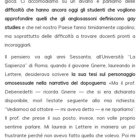
gioca. Ci accomodiamo su un divano e parliamo delle
difficoltà che hanno ancora oggi gli studenti che vogliono
approfondire quelli che gli anglosassoni definiscono gay
studies
e che nel nostro Paese fanno timidamente capolino,
ma soprattutto delle difficoltà a trovare docenti pronti a
incoraggiarli.
Il pensiero va agli anni Sessanta, all’Università “La
Sapienza” di Roma, quando il giovane Gnerre, laureando in
Lettere, desiderava scrivere
la sua tesi sul personaggio
omosessuale nella narrativa del dopoguerra
. «Ma il prof.
Debenedetti — ricorda Gnerre — che si era dichiarato
disponibile, morì l’estate seguente alla mia richiesta.
“Vediamoci ad ottobre — mi aveva detto — e ne riparliamo”.
Il prof. che prese il suo posto, invece, non volle proprio
sentirne parlare. Mi laureai in Lettere in maniera un po’
frustrante perché non avevo fatto quello che volevo. Poi mi