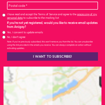
I have read and accept the Terms of Service and agree to the
processing of my
personal data
to subscribe to the mailing list
If you're not yet registered, would you like to receive email updates
from Arcigay?
Yes, I consent to update emails
No, I don't agree
Note: If you've previously subscribed, this won't remove you from the list. You can unsubscribe
using the link provided in the emails you receive. You can always complete an action without
activating updates.