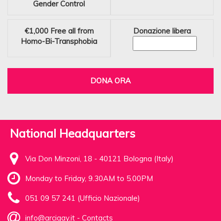
Gender Control
€1,000
Free all from
Donazione libera
Homo-Bi-Transphobia
DONA ORA
National Headquarters
Via Don Minzoni, 18 - 40121 Bologna (Italy)
Monday to Friday, 9.30AM to 5.00PM
051 09 57 241 (Ufficio Nazionale)
info@arcigay.it
-
Contacts