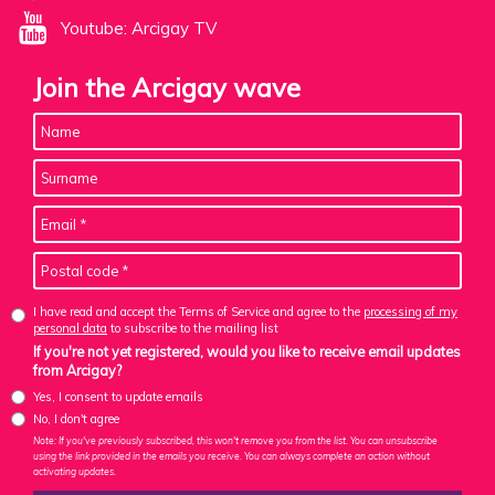
Youtube: Arcigay TV
Join the Arcigay wave
I have read and accept the Terms of Service and agree to the
processing of my
personal data
to subscribe to the mailing list
If you're not yet registered, would you like to receive email updates
from Arcigay?
Yes, I consent to update emails
No, I don't agree
Note: If you've previously subscribed, this won't remove you from the list. You can unsubscribe
using the link provided in the emails you receive. You can always complete an action without
activating updates.