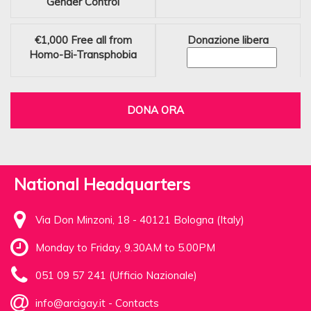
Gender Control
€1,000
Free all from
Donazione libera
Homo-Bi-Transphobia
DONA ORA
National Headquarters
Via Don Minzoni, 18 - 40121 Bologna (Italy)
Monday to Friday, 9.30AM to 5.00PM
051 09 57 241 (Ufficio Nazionale)
info@arcigay.it
-
Contacts