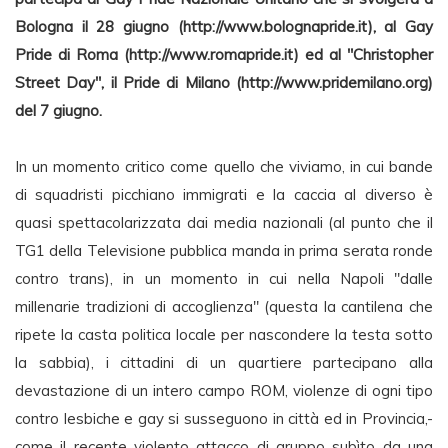
Bologna il 28 giugno (http://www.bolognapride.it), al Gay
Pride di Roma (http://www.romapride.it) ed al "Christopher
Street Day", il Pride di Milano (http://www.pridemilano.org)
del 7 giugno.
In un momento critico come quello che viviamo, in cui bande
di squadristi picchiano immigrati e la caccia al diverso è
quasi spettacolarizzata dai media nazionali (al punto che il
TG1 della Televisione pubblica manda in prima serata ronde
contro trans), in un momento in cui nella Napoli "dalle
millenarie tradizioni di accoglienza" (questa la cantilena che
ripete la casta politica locale per nascondere la testa sotto
la sabbia), i cittadini di un quartiere partecipano alla
devastazione di un intero campo ROM, violenze di ogni tipo
contro lesbiche e gay si susseguono in città ed in Provincia,-
come il recente violento attacco di gruppo subìto da una