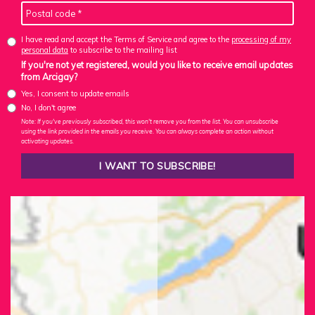
I have read and accept the Terms of Service and agree to the
processing of my
personal data
to subscribe to the mailing list
If you're not yet registered, would you like to receive email updates
from Arcigay?
Yes, I consent to update emails
No, I don't agree
Note: If you've previously subscribed, this won't remove you from the list. You can unsubscribe
using the link provided in the emails you receive. You can always complete an action without
activating updates.