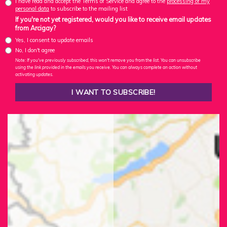
I have read and accept the Terms of Service and agree to the
processing of my
personal data
to subscribe to the mailing list
If you're not yet registered, would you like to receive email updates
from Arcigay?
Yes, I consent to update emails
No, I don't agree
Note: If you've previously subscribed, this won't remove you from the list. You can unsubscribe
using the link provided in the emails you receive. You can always complete an action without
activating updates.