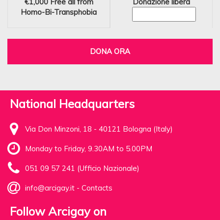
€1,000
Free all from
Donazione libera
Homo-Bi-Transphobia
DONA ORA
National Headquarters
Via Don Minzoni, 18 - 40121 Bologna (Italy)
Monday to Friday, 9.30AM to 5.00PM
051 09 57 241 (Ufficio Nazionale)
info@arcigay.it
-
Contacts
Follow Arcigay on