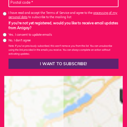
I have read and accept the Terms of Service and agree to the
processing of my
personal data
to subscribe to the mailing list
If you're not yet registered, would you like to receive email updates
from Arcigay?
Yes, I consent to update emails
No, I don't agree
Note: If you've previously subscribed, this won't remove you from the list. You can unsubscribe
using the link provided in the emails you receive. You can always complete an action without
activating updates.