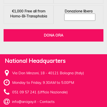
€1,000
Free all from
Donazione libera
Homo-Bi-Transphobia
DONA ORA
National Headquarters
Via Don Minzoni, 18 - 40121 Bologna (Italy)
Monday to Friday, 9.30AM to 5.00PM
051 09 57 241 (Ufficio Nazionale)
info@arcigay.it
-
Contacts