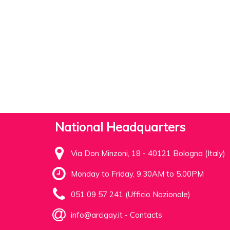
National Headquarters
Via Don Minzoni, 18 - 40121 Bologna (Italy)
Monday to Friday, 9.30AM to 5.00PM
051 09 57 241 (Ufficio Nazionale)
info@arcigay.it
-
Contacts