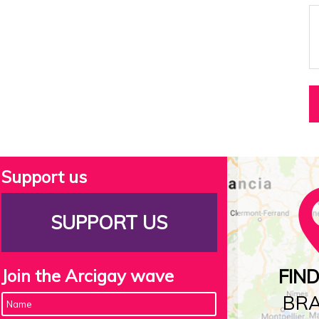
Support us
SUPPORT US
Join the Arcigay wave
FIN
BR