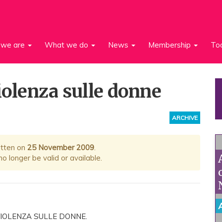
we are
What we do
News
Membership
To
iolenza sulle donne
ARCHIVE
itten on
25 November 2009
.
 longer be valid or available.
IOLENZA SULLE DONNE.