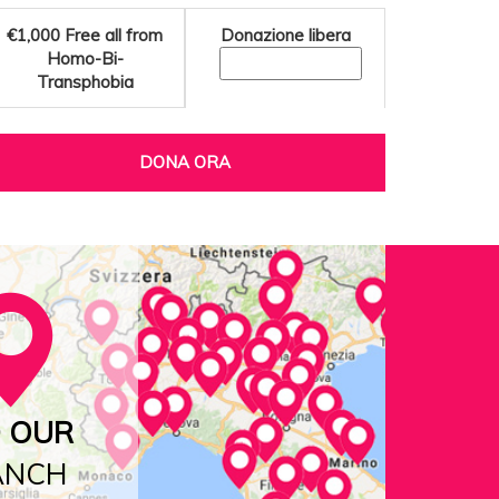
€1,000
Free all from
Donazione libera
Homo-Bi-
Transphobia
DONA ORA
D OUR
ANCH