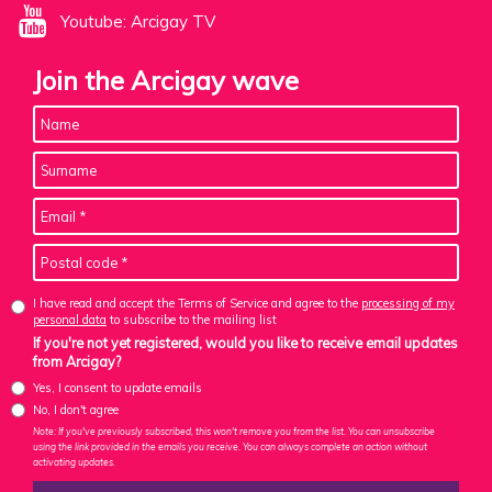
Youtube: Arcigay TV
Join the Arcigay wave
I have read and accept the Terms of Service and agree to the
processing of my
personal data
to subscribe to the mailing list
If you're not yet registered, would you like to receive email updates
from Arcigay?
Yes, I consent to update emails
No, I don't agree
Note: If you've previously subscribed, this won't remove you from the list. You can unsubscribe
using the link provided in the emails you receive. You can always complete an action without
activating updates.