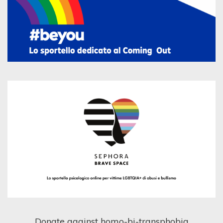
Donate against homo-bi-transphobia