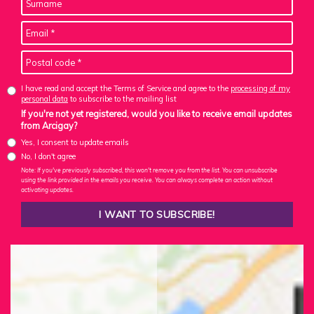
I have read and accept the Terms of Service and agree to the
processing of my
personal data
to subscribe to the mailing list
If you're not yet registered, would you like to receive email updates
from Arcigay?
Yes, I consent to update emails
No, I don't agree
Note: If you've previously subscribed, this won't remove you from the list. You can unsubscribe
using the link provided in the emails you receive. You can always complete an action without
activating updates.