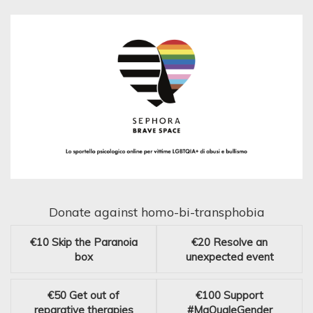
Donate against homo-bi-transphobia
€10
Skip the Paranoia
€20
Resolve an
box
unexpected event
€50
Get out of
€100
Support
reparative therapies
#MaQualeGender