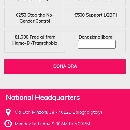
€250
Stop the No-
€500
Support LGBTI
Gender Control
€1,000
Free all from
Donazione libera
Homo-Bi-Transphobia
DONA ORA
National Headquarters
Via Don Minzoni, 18 - 40121 Bologna (Italy)
Monday to Friday, 9.30AM to 5.00PM