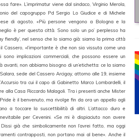
a fare». L’imprimatur viene dal sindaco, Virginio Merola,
imonio del capogruppo Pd Sergio Lo Giudice e di Michele
mese di agosto. «Più persone vengono a Bologna e la
meglio è per questa città. Sono solo un po’ perplesso ha
ay fiendly’, nel senso che lo siamo già: siamo la prima città
l Cassero, «l’importante è che non sia vissuta come una
 ci sono implicazioni commerciali, che possono essere un
 avanti, non abbiamo bisogno di un’etichetta: ce la siamo
 Salara, sede del Cassero Arcigay, attorno alle 19, insieme
’Accursio tra cui il capo di Gabinetto Marco Lombardelli, il
e alla Casa Riccardo Malagoli. Tra i presenti anche Mister
Pride è il benvenuto, ma rivolge fin da ora un appello agli
no a toccare la suscettibilità di altri. L’attacco duro e
evitabile per Cevenini. «Se mi è dispiaciuto non avere
issi già che simbolicamente non l’avrei fatto, ma oggi
hieramenti contrapposti, non portano mai al bene». Anche il