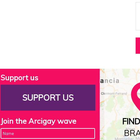
Support us
SUPPORT US
Join the Arcigay wave
FIN
BR