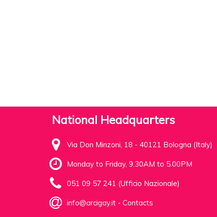
National Headquarters
Via Don Minzoni, 18 - 40121 Bologna (Italy)
Monday to Friday, 9.30AM to 5.00PM
051 09 57 241 (Ufficio Nazionale)
info@arcigay.it
-
Contacts