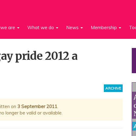
we are
What we do
News
Membership
To
ay pride 2012 a
ARCHIVE
ritten on
3 September 2011
.
 longer be valid or available.