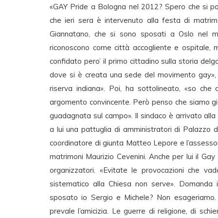
«GAY Pride a Bologna nel 2012? Spero che si poss
che ieri sera è intervenuto alla festa di matr
Giannatano, che si sono sposati a Oslo nel 
riconoscono come città accogliente e ospitale, 
confidato pero’ il primo cittadino sulla storia delg
dove si è creata una sede del movimento gay», i
riserva indiana». Poi, ha sottolineato, «so che
argomento convincente. Però penso che siamo già
guadagnata sul campo». Il sindaco è arrivato alla
a lui una pattuglia di amministratori di Palazzo d
coordinatore di giunta Matteo Lepore e l’assessor
matrimoni Maurizio Cevenini. Anche per lui il Gay 
organizzatori. «Evitate le provocazioni che vada
sistematico alla Chiesa non serve». Domanda in
sposato io Sergio e Michele? Non esageriamo. D
prevale l’amicizia. Le guerre di religione, di sc