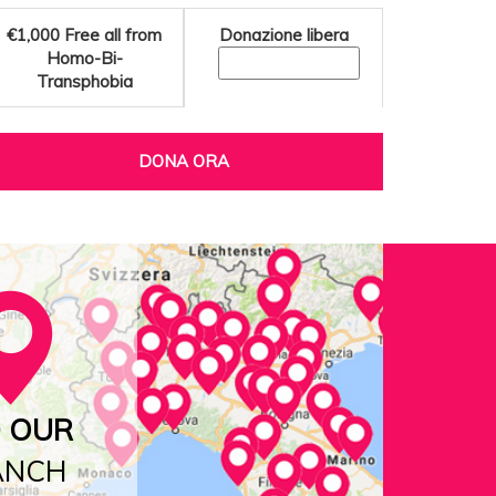
€1,000
Free all from
Donazione libera
Homo-Bi-
Transphobia
DONA ORA
D OUR
ANCH