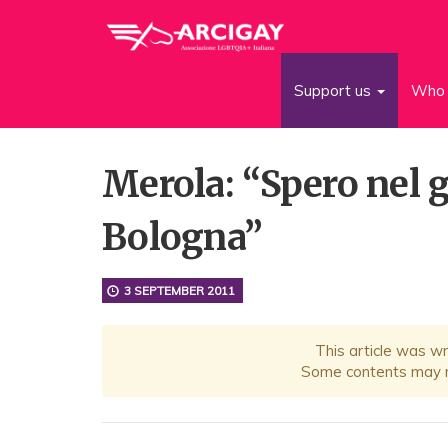
Support us
Who 
Merola: “Spero nel g
Bologna”
3 SEPTEMBER 2011
This article was w
Some contents may no