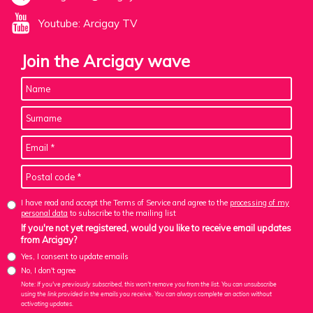
Youtube: Arcigay TV
Join the Arcigay wave
I have read and accept the Terms of Service and agree to the
processing of my
personal data
to subscribe to the mailing list
If you're not yet registered, would you like to receive email updates
from Arcigay?
Yes, I consent to update emails
No, I don't agree
Note: If you've previously subscribed, this won't remove you from the list. You can unsubscribe
using the link provided in the emails you receive. You can always complete an action without
activating updates.