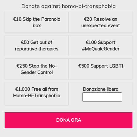
Donate against homo-bi-transphobia
€10
Skip the Paranoia
€20
Resolve an
box
unexpected event
€50
Get out of
€100
Support
reparative therapies
#MaQualeGender
€250
Stop the No-
€500
Support LGBTI
Gender Control
€1,000
Free all from
Donazione libera
Homo-Bi-Transphobia
DONA ORA