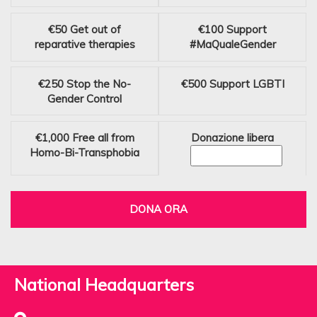
€50
Get out of
€100
Support
reparative therapies
#MaQualeGender
€250
Stop the No-
€500
Support LGBTI
Gender Control
€1,000
Free all from
Donazione libera
Homo-Bi-Transphobia
DONA ORA
National Headquarters