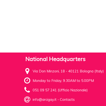
National Headquarters
Via Don Minzoni, 18 - 40121 Bologna (Italy)
Monday to Friday, 9.30AM to 5.00PM
051 09 57 241 (Ufficio Nazionale)
info@arcigay.it
-
Contacts