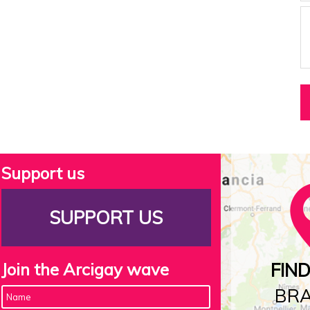
Support us
SUPPORT US
Join the Arcigay wave
FIN
BR