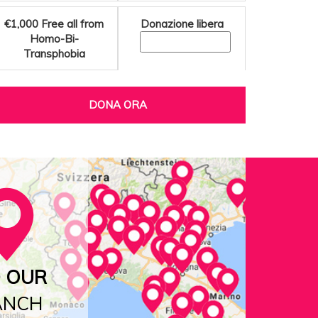
€1,000
Free all from
Donazione libera
Homo-Bi-
Transphobia
DONA ORA
D OUR
ANCH