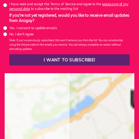
I have read and accept the Terms of Service and agree to the
processing of my
personal data
to subscribe to the mailing list
If you're not yet registered, would you like to receive email updates
from Arcigay?
Yes, I consent to update emails
No, I don't agree
Note: If you've previously subscribed, this won't remove you from the list. You can unsubscribe
using the link provided in the emails you receive. You can always complete an action without
activating updates.