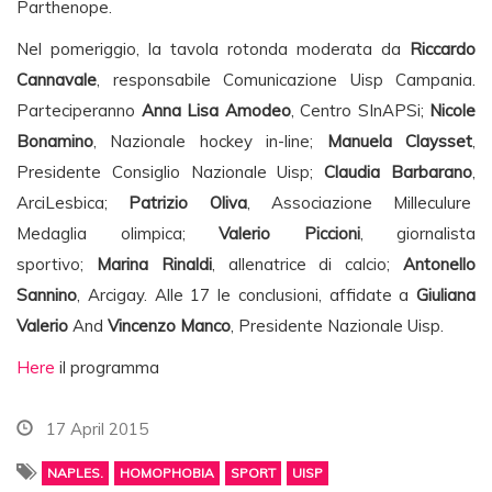
Parthenope.
Nel pomeriggio, la tavola rotonda moderata da
Riccardo
Cannavale
, responsabile Comunicazione Uisp Campania.
Parteciperanno
Anna Lisa Amodeo
, Centro SInAPSi;
Nicole
Bonamino
, Nazionale hockey in-line;
Manuela Claysset
,
Presidente Consiglio Nazionale Uisp;
Claudia Barbarano
,
ArciLesbica;
Patrizio Oliva
, Associazione Milleculure
Medaglia olimpica;
Valerio Piccioni
, giornalista
sportivo;
Marina Rinaldi
, allenatrice di calcio;
Antonello
Sannino
, Arcigay. Alle 17 le conclusioni, affidate a
Giuliana
Valerio
And
Vincenzo Manco
, Presidente Nazionale Uisp.
Here
il programma
17 April 2015
NAPLES.
HOMOPHOBIA
SPORT
UISP