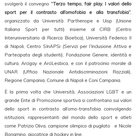
svolgerà il convegno
“Terzo tempo, fair play. I valori dello
sport per il contrasto all’omofobia e alla transfobia”
,
organizzato da Università Parthenope e Uisp (Unione
Italiana Sport per tutti) insieme al CIRB (Centro
Interuniversitario di Ricerca Bioetica), Università Federico II
di Napoli, Centro SInAPSi (Servizi per l’Inclusione Attiva e
Partecipata degli studenti), Fondazione Genere, identità e
cultura, Arcigay e ArciLesbica, e con il patrocinio morale di
UNAR (Ufficio Nazionale Antidiscriminazioni Razziali),
Regione Campania, Comune di Napoli e Coni Campania.
È la prima volta che Università, Associazioni LGBT e un
grande Ente di Promozione sportiva si confrontano sui valori
dello sport in contrasto all’omo-transfobia coinvolgendo
istituzioni, rappresentanti del mondo dello sport e atleti
come Patrizio Oliva, campione olimpico di pugilato e Nicole
Bonamino, giocatrice di hockey in line.