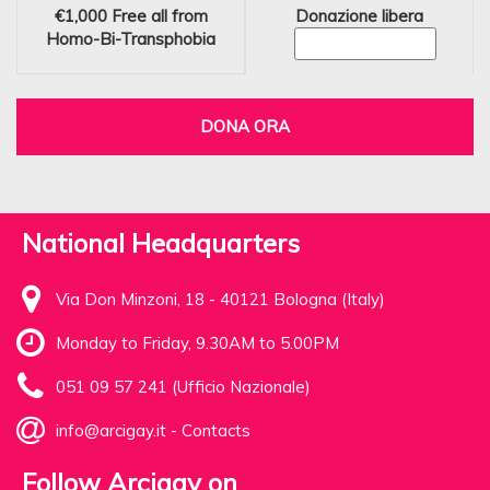
€1,000
Free all from
Donazione libera
Homo-Bi-Transphobia
DONA ORA
National Headquarters
Via Don Minzoni, 18 - 40121 Bologna (Italy)
Monday to Friday, 9.30AM to 5.00PM
051 09 57 241 (Ufficio Nazionale)
info@arcigay.it
-
Contacts
Follow Arcigay on