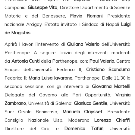
Campania;
Giuseppe Vito
, Direttore Dipartimento di Scienze
Motorie e del Benessere,
Flavio Romani
, Presidente
nazionale Arcigay. E’stato invitato il Sindaco di Napoli
Luigi
de Magistris
.
Aprirà i lavori l’intervento di
Giuliana Valerio
dell’Università
Parthenope. A seguire, l’inizio degli interventi, moderati
da
Antonia Cunti
della Parthenope, con:
Paul Valerio
, Centro
Sinapsi dell’Università Federico II;
Cristiano Scandurra
,
Federico II;
Maria Luisa Iavarone
, Parthenope. Dalle 11.30 la
seconda sessione, con gli interventi di
Giovanna Martelli
,
Delegata del Governo alle Pari Opportunità;
Virginia
Zambrano
, Università di Salerno;
Gianluca Gentile
, Università
Suor Orsola Benincasa;
Manuela Claysset
, Presidente
Consiglio Nazionale Uisp. Moderano
Lorenzo Chieffi
,
Direttore del Cirb, e
Domenico Tafuri
, Università