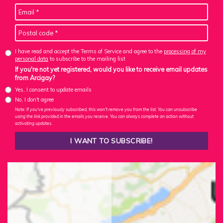
I have read and accept the Terms of Service and agree to the
processing of my
personal data
to subscribe to the mailing list
If you're not yet registered, would you like to receive email updates
from Arcigay?
Yes, I consent to update emails
No, I don't agree
Note: If you've previously subscribed, this won't remove you from the list. You can unsubscribe
using the link provided in the emails you receive. You can always complete an action without
activating updates.