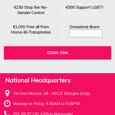
€250
Stop the No-
€500
Support LGBTI
Gender Control
€1,000
Free all from
Donazione libera
Homo-Bi-Transphobia
DONA ORA
National Headquarters
Via Don Minzoni, 18 - 40121 Bologna (Italy)
Monday to Friday, 9.30AM to 5.00PM
051 09 57 241 (Ufficio Nazionale)