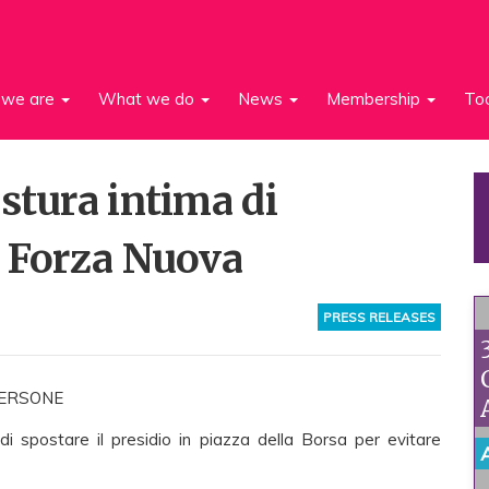
we are
What we do
News
Membership
To
stura intima di
u Forza Nuova
PRESS RELEASES
PERSONE
di spostare il presidio in piazza della Borsa per evitare