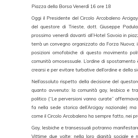
Piazza della Borsa Venerdì 16 ore 18
Oggi il Presidente del Circolo Arcobaleno Arcigay
del questore di Trieste, dott. Giuseppe Padulan
prossimo venerdì davanti all’Hotel Savoia in piazz
terrà un convegno organizzato da Forza Nuova; i
posizioni omofobiche di questo movimento poli
comunità omosessuale. L’ordine di spostamento è 
crearsi e per evitare turbative dell’ordine e della s
Nell’assoluto rispetto della decisione del ques
quanto avvenuto: la comunità gay, lesbica e tr
politico (“Le perversioni vanno curate” afferma
fa nella sede storica dell’Arcigay nazionale) m
come il Circolo Arcobaleno ha sempre fatto, nei p
Gay, lesbiche e transessuali potranno manifestare m
Vittime due volte: nella loro dignità sociale e n