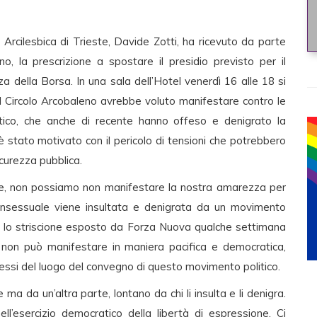
 Arcilesbica di Trieste, Davide Zotti, ha ricevuto da parte
o, la prescrizione a spostare il presidio previsto per il
a della Borsa. In una sala dell’Hotel venerdì 16 alle 18 si
l Circolo Arcobaleno avrebbe voluto manifestare contro le
tico, che anche di recente hanno offeso e denigrato la
stato motivato con il pericolo di tensioni che potrebbero
icurezza pubblica.
tore, non possiamo non manifestare la nostra amarezza per
ansessuale viene insultata e denigrata da un movimento
va lo striscione esposto da Forza Nuova qualche settimana
a non può manifestare in maniera pacifica e democratica,
ressi del luogo del convegno di questo movimento politico.
a da un’altra parte, lontano da chi li insulta e li denigra.
ell’esercizio democratico della libertà di espressione. Ci