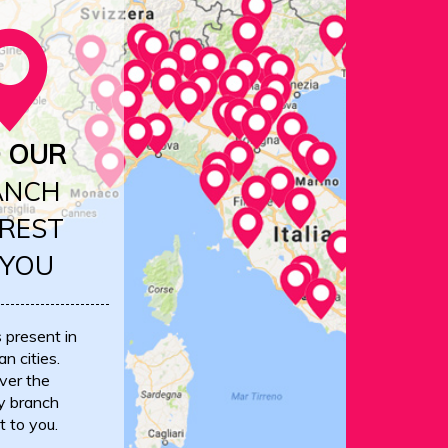
D OUR
ANCH
REST
 YOU
s present in
an cities.
ver the
y branch
t to you.