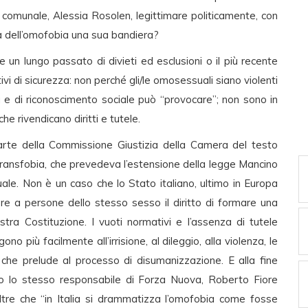
comunale, Alessia Rosolen, legittimare politicamente, con
a dell’omofobia una sua bandiera?
 un lungo passato di divieti ed esclusioni o il più recente
vi di sicurezza: non perché gli/le omosessuali siano violenti
tà e di riconoscimento sociale può “provocare”; non sono in
he rivendicano diritti e tutele.
arte della Commissione Giustizia della Camera del testo
transfobia, che prevedeva l’estensione della legge Mancino
uale. Non è un caso che lo Stato italiano, ultimo in Europa
ere a persone dello stesso sesso il diritto di formare una
stra Costituzione. I vuoti normativi e l’assenza di tutele
o più facilmente all’irrisione, al dileggio, alla violenza, le
che prelude al processo di disumanizzazione. E alla fine
to lo stesso responsabile di Forza Nuova, Roberto Fiore
noltre che “in Italia si drammatizza l’omofobia come fosse