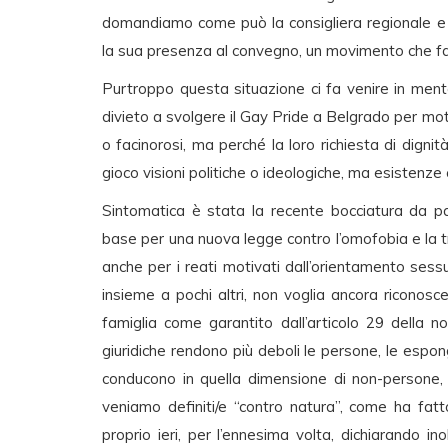
domandiamo come può la consigliera regionale e 
la sua presenza al convegno, un movimento che f
Purtroppo questa situazione ci fa venire in mente
divieto a svolgere il Gay Pride a Belgrado per moti
o facinorosi, ma perché la loro richiesta di digni
gioco visioni politiche o ideologiche, ma esistenze c
Sintomatica è stata la recente bocciatura da p
base per una nuova legge contro l’omofobia e la 
anche per i reati motivati dall’orientamento sess
insieme a pochi altri, non voglia ancora riconosc
famiglia come garantito dall’articolo 29 della no
giuridiche rendono più deboli le persone, le espongon
conducono in quella dimensione di non-persone, 
veniamo definiti/e “contro natura”, come ha fat
proprio ieri, per l’ennesima volta, dichiarando i