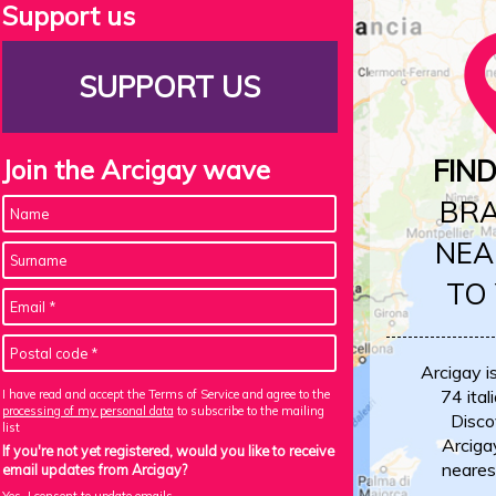
Support us
SUPPORT US
Join the Arcigay wave
FIN
BR
NEA
TO
Arcigay i
74 itali
I have read and accept the Terms of Service and agree to the
processing of my personal data
to subscribe to the mailing
Disco
list
Arciga
If you're not yet registered, would you like to receive
neares
email updates from Arcigay?