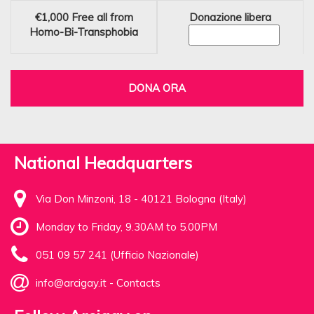
€1,000
Free all from
Donazione libera
Homo-Bi-Transphobia
DONA ORA
National Headquarters
Via Don Minzoni, 18 - 40121 Bologna (Italy)
Monday to Friday, 9.30AM to 5.00PM
051 09 57 241 (Ufficio Nazionale)
info@arcigay.it
-
Contacts