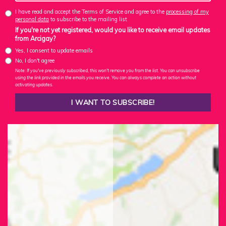
I have read and accept the Terms of Service and agree to the
processing of my
personal data
to subscribe to the mailing list
If you're not yet registered, would you like to receive email updates
from Arcigay?
Yes, I consent to update emails
No, I don't agree
Note: If you've previously subscribed, this won't remove you from the list. You can unsubscribe
using the link provided in the emails you receive. You can always complete an action without
activating updates.