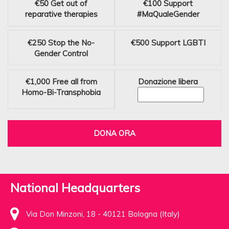
€50
Get out of
€100
Support
reparative therapies
#MaQualeGender
€250
Stop the No-
€500
Support LGBTI
Gender Control
€1,000
Free all from
Donazione libera
Homo-Bi-Transphobia
DONA ORA
National Headquarters
Via Don Minzoni, 18 - 40121 Bologna (Italy)