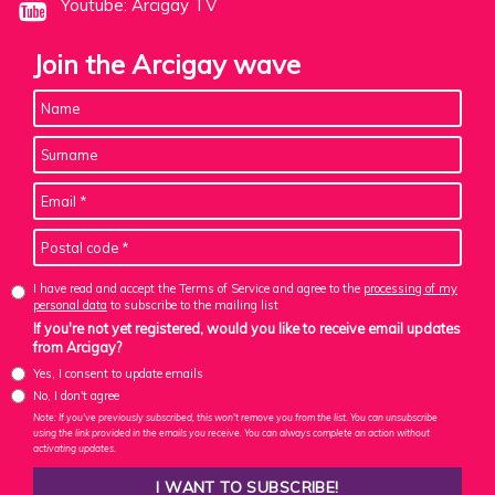
Youtube: Arcigay TV
Join the Arcigay wave
I have read and accept the Terms of Service and agree to the
processing of my
personal data
to subscribe to the mailing list
If you're not yet registered, would you like to receive email updates
from Arcigay?
Yes, I consent to update emails
No, I don't agree
Note: If you've previously subscribed, this won't remove you from the list. You can unsubscribe
using the link provided in the emails you receive. You can always complete an action without
activating updates.