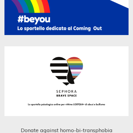
Donate against homo-bi-transphobia