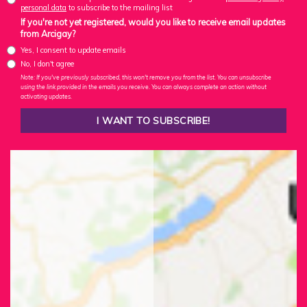
personal data
to subscribe to the mailing list
If you're not yet registered, would you like to receive email updates
from Arcigay?
Yes, I consent to update emails
No, I don't agree
Note: If you've previously subscribed, this won't remove you from the list. You can unsubscribe
using the link provided in the emails you receive. You can always complete an action without
activating updates.