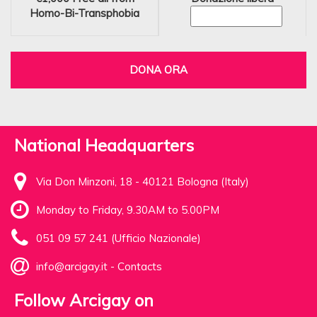
Homo-Bi-Transphobia
DONA ORA
National Headquarters
Via Don Minzoni, 18 - 40121 Bologna (Italy)
Monday to Friday, 9.30AM to 5.00PM
051 09 57 241 (Ufficio Nazionale)
info@arcigay.it
-
Contacts
Follow Arcigay on