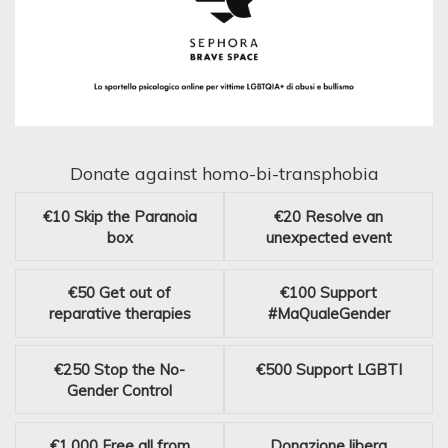
Donate against homo-bi-transphobia
€10
Skip the Paranoia
€20
Resolve an
box
unexpected event
€50
Get out of
€100
Support
reparative therapies
#MaQualeGender
€250
Stop the No-
€500
Support LGBTI
Gender Control
€1,000
Free all from
Donazione libera