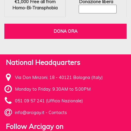
€1,000
Free all from
Donazione libera
Homo-Bi-Transphobia
DONA ORA
National Headquarters
Via Don Minzoni, 18 - 40121 Bologna (Italy)
Monday to Friday, 9.30AM to 5.00PM
051 09 57 241 (Ufficio Nazionale)
info@arcigay.it
-
Contacts
Follow Arcigay on