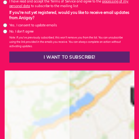
I have read and accept the Terms of Service and agree to the
processing of my
personal data
to subscribe to the mailing list
If you're not yet registered, would you like to receive email updates
from Arcigay?
Yes, I consent to update emails
No, I don't agree
Note: If you've previously subscribed, this won't remove you from the list. You can unsubscribe
using the link provided in the emails you receive. You can always complete an action without
activating updates.