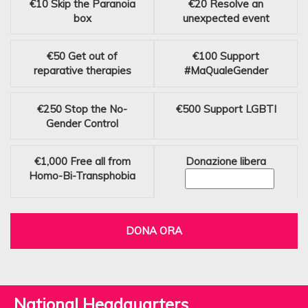
€10
Skip the Paranoia
€20
Resolve an
box
unexpected event
€50
Get out of
€100
Support
reparative therapies
#MaQualeGender
€250
Stop the No-
€500
Support LGBTI
Gender Control
€1,000
Free all from
Donazione libera
Homo-Bi-Transphobia
DONA ORA
National Headquarters