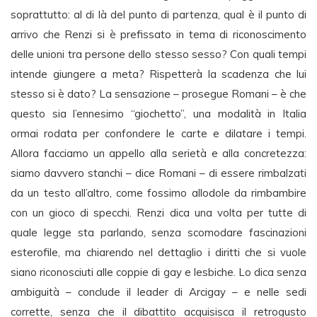
soprattutto: al di là del punto di partenza, qual è il punto di
arrivo che Renzi si è prefissato in tema di riconoscimento
delle unioni tra persone dello stesso sesso? Con quali tempi
intende giungere a meta? Rispetterà la scadenza che lui
stesso si è dato? La sensazione – prosegue Romani – è che
questo sia l’ennesimo “giochetto”, una modalità in Italia
ormai rodata per confondere le carte e dilatare i tempi.
Allora facciamo un appello alla serietà e alla concretezza:
siamo davvero stanchi – dice Romani – di essere rimbalzati
da un testo all’altro, come fossimo allodole da rimbambire
con un gioco di specchi. Renzi dica una volta per tutte di
quale legge sta parlando, senza scomodare fascinazioni
esterofile, ma chiarendo nel dettaglio i diritti che si vuole
siano riconosciuti alle coppie di gay e lesbiche. Lo dica senza
ambiguità – conclude il leader di Arcigay – e nelle sedi
corrette, senza che il dibattito acquisisca il retrogusto