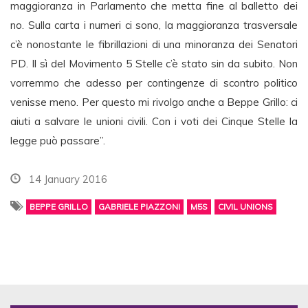
maggioranza in Parlamento che metta fine al balletto dei
no. Sulla carta i numeri ci sono, la maggioranza trasversale
c’è nonostante le fibrillazioni di una minoranza dei Senatori
PD. Il sì del Movimento 5 Stelle c’è stato sin da subito. Non
vorremmo che adesso per contingenze di scontro politico
venisse meno. Per questo mi rivolgo anche a Beppe Grillo: ci
aiuti a salvare le unioni civili. Con i voti dei Cinque Stelle la
legge può passare”.
14 January 2016
BEPPE GRILLO
GABRIELE PIAZZONI
M5S
CIVIL UNIONS