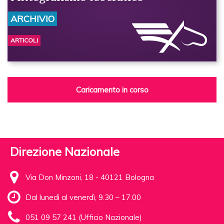
ARCHIVIO
ARTICOLI
Caricamento in corso
Direzione Nazionale
Via Don Minzoni, 18 - 40121 Bologna
Dal lunedì al venerdì, 9.30 – 17.00
051 09 57 241 (Ufficio Nazionale)