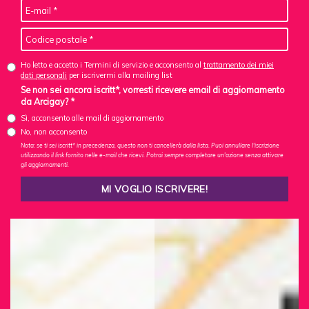
Ho letto e accetto i Termini di servizio e acconsento al
trattamento dei miei
dati personali
per iscrivermi alla mailing list
Se non sei ancora iscritt*, vorresti ricevere email di aggiornamento
da Arcigay? *
Sì, acconsento alle mail di aggiornamento
No, non acconsento
Nota: se ti sei iscritt* in precedenza, questo non ti cancellerà dalla lista. Puoi annullare l'iscrizione
utilizzando il link fornito nelle e-mail che ricevi. Potrai sempre completare un'azione senza attivare
gli aggiornamenti.