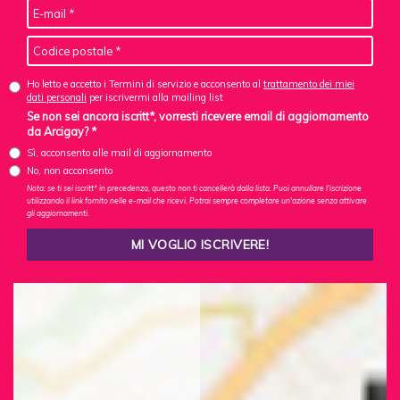
Ho letto e accetto i Termini di servizio e acconsento al
trattamento dei miei
dati personali
per iscrivermi alla mailing list
Se non sei ancora iscritt*, vorresti ricevere email di aggiornamento
da Arcigay? *
Sì, acconsento alle mail di aggiornamento
No, non acconsento
Nota: se ti sei iscritt* in precedenza, questo non ti cancellerà dalla lista. Puoi annullare l'iscrizione
utilizzando il link fornito nelle e-mail che ricevi. Potrai sempre completare un'azione senza attivare
gli aggiornamenti.