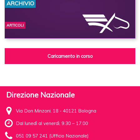
ARCHIVIO
ARTICOLI
Caricamento in corso
Direzione Nazionale
Via Don Minzoni, 18 - 40121 Bologna
Dal lunedì al venerdì, 9.30 – 17.00
051 09 57 241 (Ufficio Nazionale)