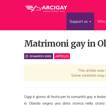
Support us
Who 
Matrimoni gay in Ol
20 MARCH 2002
ARTICLES
This article was
Some contents may no
Oggi è giorno di festa per la comunità gay e lesbi
in Olanda segna una data storica nella storia 