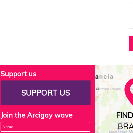
Support us
SUPPORT US
Join the Arcigay wave
FIN
BR