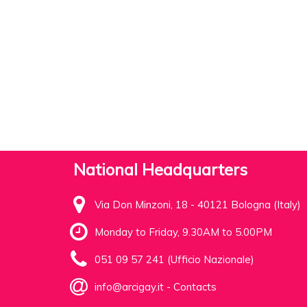
National Headquarters
Via Don Minzoni, 18 - 40121 Bologna (Italy)
Monday to Friday, 9.30AM to 5.00PM
051 09 57 241 (Ufficio Nazionale)
info@arcigay.it
-
Contacts