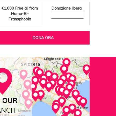
€1,000
Free all from
Donazione libera
Homo-Bi-
Transphobia
DONA ORA
D OUR
ANCH