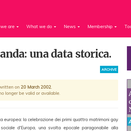
we are
What we do
News
Membership
To
anda: una data storica.
ARCHIVE
 written on
20 March 2002
.
 longer be valid or available.
ca europea: la celebrazione dei primi quattro matrimoni gay
sociale d'Europa, una svolta epocale paragonabile alla