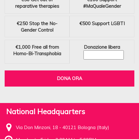
reparative therapies
#MaQualeGender
€250
Stop the No-
€500
Support LGBTI
Gender Control
€1,000
Free all from
Donazione libera
Homo-Bi-Transphobia
DONA ORA
National Headquarters
Via Don Minzoni, 18 - 40121 Bologna (Italy)