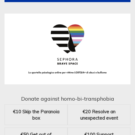
Donate against homo-bi-transphobia
€10
Skip the Paranoia
€20
Resolve an
box
unexpected event
€50
Get out of
€100
Support