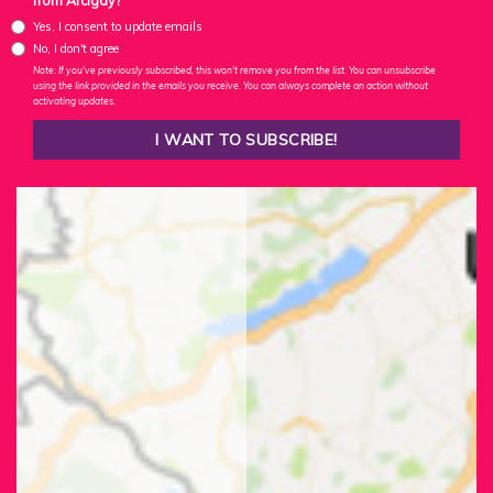
from Arcigay?
Yes, I consent to update emails
No, I don't agree
Note: If you've previously subscribed, this won't remove you from the list. You can unsubscribe
using the link provided in the emails you receive. You can always complete an action without
activating updates.