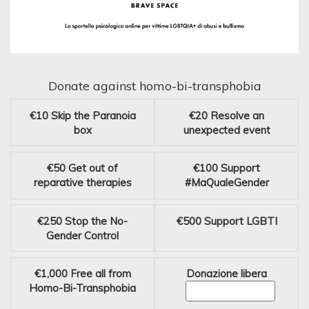
Donate against homo-bi-transphobia
€10
Skip the Paranoia
€20
Resolve an
box
unexpected event
€50
Get out of
€100
Support
reparative therapies
#MaQualeGender
€250
Stop the No-
€500
Support LGBTI
Gender Control
€1,000
Free all from
Donazione libera
Homo-Bi-Transphobia