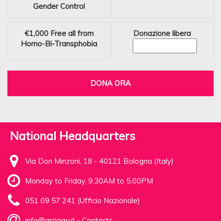
Gender Control
€1,000
Free all from
Donazione libera
Homo-Bi-Transphobia
DONA ORA
National Headquarters
Via Don Minzoni, 18 - 40121 Bologna (Italy)
Monday to Friday, 9.30AM to 5.00PM
051 09 57 241 (Ufficio Nazionale)
info@arcigay.it
-
Contacts