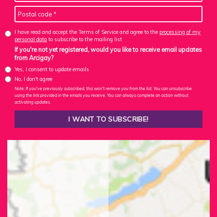
I have read and accept the Terms of Service and agree to the
processing of my
personal data
to subscribe to the mailing list
If you're not yet registered, would you like to receive email updates
from Arcigay?
Yes, I consent to update emails
No, I don't agree
Note: If you've previously subscribed, this won't remove you from the list. You can unsubscribe
using the link provided in the emails you receive. You can always complete an action without
activating updates.