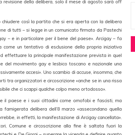
la revisione della delibera, solo il mese di agosto sarà off
 chiudere così la partita che si era aperta con la delibera
ene di tutti – si legge in un comunicato firmato da Pastechi
gay – e in particolare per il bene del paese». Arcigay – fa
 come un tentativo di esclusione della propria iniziativa
ad effettuare la principale manifestazione prevista in quel
rte del movimento gay e lesbico toscano e nazionale una
ccessivamente accesi». Uno scambio di accuse, insomma, che
rti tra organizzatori e circoscrizione «anche se in una rissa
ibile che ci scappi qualche colpo meno ortodosso».
e il paese e i suoi cittadini come omofobi e fascisti, ma
a famigerata delibera dell’8 marzo «assecondano quella
ebbe, in effetti, la manifestazione di Arcigay cancellata».
ori, Comune e circoscrizione alla fine è saltata fuori la
stechi e De Giorgi – superare la vicenda e definire quanto