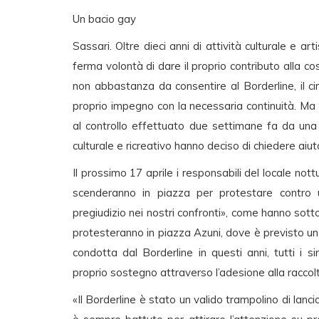
Un bacio gay
Sassari. Oltre dieci anni di attività culturale e art
ferma volontà di dare il proprio contributo alla c
non abbastanza da consentire al Borderline, il circo
proprio impegno con la necessaria continuità. Ma 
al controllo effettuato due settimane fa da una pa
culturale e ricreativo hanno deciso di chiedere aiuto
Il prossimo 17 aprile i responsabili del locale not
scenderanno in piazza per protestare contro
pregiudizio nei nostri confronti», come hanno sottol
protesteranno in piazza Azuni, dove è previsto un in
condotta dal Borderline in questi anni, tutti i
proprio sostegno attraverso l’adesione alla raccolta d
«Il Borderline è stato un valido trampolino di lancio 