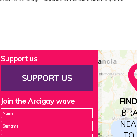
Support us
SUPPORT US
Join the Arcigay wave
FIN
BR
NEA
TO