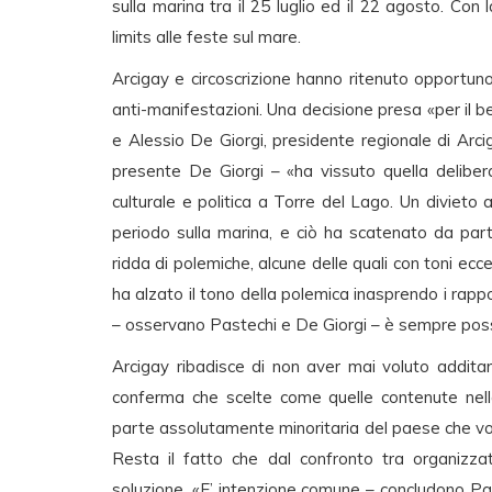
sulla marina tra il 25 luglio ed il 22 agosto. Con 
limits alle feste sul mare.
Arcigay e circoscrizione hanno ritenuto opportuno
anti-manifestazioni. Una decisione presa «per il b
e Alessio De Giorgi, presidente regionale di Arci
presente De Giorgi – «ha vissuto quella delibera
culturale e politica a Torre del Lago. Un divieto 
periodo sulla marina, e ciò ha scatenato da pa
ridda di polemiche, alcune delle quali con toni e
ha alzato il tono della polemica inasprendo i rappo
– osservano Pastechi e De Giorgi – è sempre poss
Arcigay ribadisce di non aver mai voluto additar
conferma che scelte come quelle contenute nell
parte assolutamente minoritaria del paese che vorr
Resta il fatto che dal confronto tra organizzat
soluzione. «E’ intenzione comune – concludono Pa