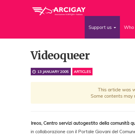
Support us
Who 
Videoqueer
13 JANUARY 2005
ARTICLES
This article was 
Some contents may no
Ireos, Centro servizi autogestito della comunità q
in collaborazione con il Portale Giovani del Comun