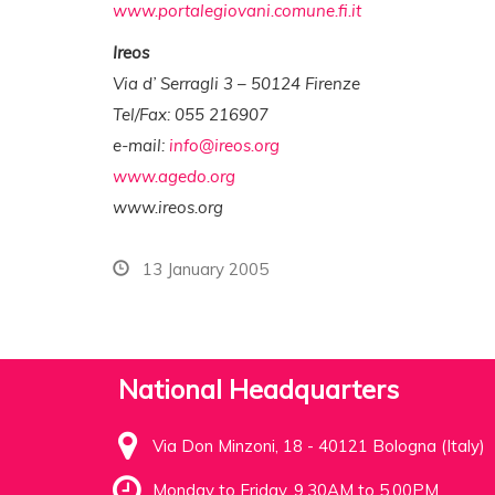
www.portalegiovani.comune.fi.it
Ireos
Via d’ Serragli 3 – 50124 Firenze
Tel/Fax: 055 216907
e-mail:
info@ireos.org
www.agedo.org
www.ireos.org
13 January 2005
National Headquarters
Via Don Minzoni, 18 - 40121 Bologna (Italy)
Monday to Friday, 9.30AM to 5.00PM