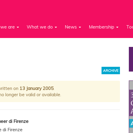
we are
What we do
News
Membership
To
ARCHIVE
written on
13 January 2005
.
 longer be valid or available.
ueer di Firenze
e di Firenze