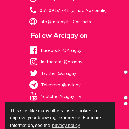
051 09 57 241 (Ufficio Nazionale)
info@arcigay.it
-
Contacts
Follow Arcigay on
Facebook: @Arcigay
Instagram: @Arcigay
Twitter: @arcigay
Telegram: @arcigay
Youtube: Arcigay TV
This site, like many others, uses cookies to
improve your browsing experience. For more
information, see the
privacy policy