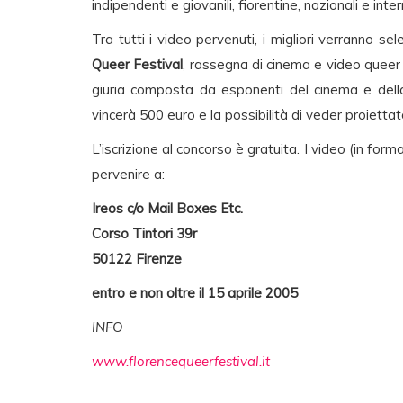
indipendenti e giovanili, fiorentine, nazionali e inte
Tra tutti i video pervenuti, i migliori verranno sel
Queer Festival
, rassegna di cinema e video queer 
giuria composta da esponenti del cinema e della 
vincerà 500 euro e la possibilità di veder proiettato
L’iscrizione al concorso è gratuita. I video (in fo
pervenire a:
Ireos c/o Mail Boxes Etc.
Corso Tintori 39r
50122 Firenze
entro e non oltre il 15 aprile 2005
INFO
www.florencequeerfestival.it