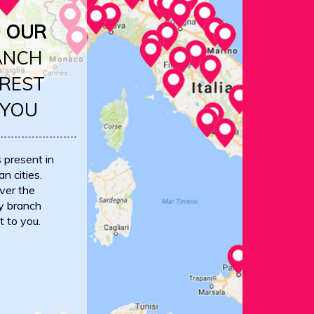
D OUR
ANCH
REST
 YOU
s present in
an cities.
ver the
y branch
t to you.