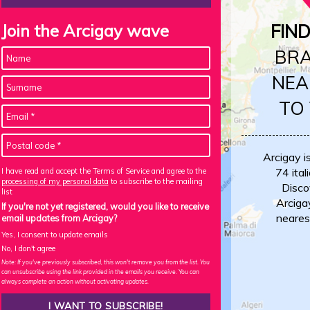
Join the Arcigay wave
FIN
BR
NEA
TO
Arcigay i
74 itali
I have read and accept the Terms of Service and agree to the
processing of my personal data
to subscribe to the mailing
Disco
list
Arciga
If you're not yet registered, would you like to receive
neares
email updates from Arcigay?
Yes, I consent to update emails
No, I don't agree
Note: If you've previously subscribed, this won't remove you from the list. You
can unsubscribe using the link provided in the emails you receive. You can
always complete an action without activating updates.