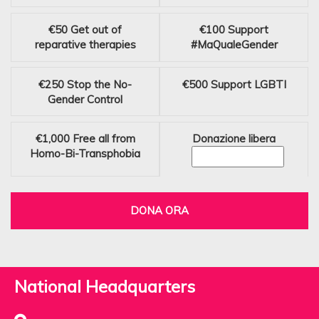
€50
Get out of
€100
Support
reparative therapies
#MaQualeGender
€250
Stop the No-
€500
Support LGBTI
Gender Control
€1,000
Free all from
Donazione libera
Homo-Bi-Transphobia
DONA ORA
National Headquarters