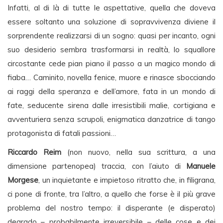
Infatti, al di là di tutte le aspettative, quella che doveva
essere soltanto una soluzione di sopravvivenza diviene il
sorprendente realizzarsi di un sogno: quasi per incanto, ogni
suo desiderio sembra trasformarsi in realtà, lo squallore
circostante cede pian piano il passo a un magico mondo di
fiaba… Caminito, novella fenice, muore e rinasce sbocciando
ai raggi della speranza e dell’amore, fata in un mondo di
fate, seducente sirena dalle irresistibili malie, cortigiana e
avventuriera senza scrupoli, enigmatica danzatrice di tango
protagonista di fatali passioni…
Riccardo Reim
(non nuovo, nella sua scrittura, a una
dimensione partenopea) traccia, con l’aiuto di
Manuele
Morgese
, un inquietante e impietoso ritratto che, in filigrana,
ci pone di fronte, tra l’altro, a quello che forse è il più grave
problema del nostro tempo: il disperante (e disperato)
degrado – probabilmente irreversibile – delle cose e dei