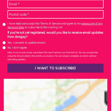
I have read and accept the Terms of Service and agree to the
processing of my
personal data
to subscribe to the mailing list
If you're not yet registered, would you like to receive email updates
from Arcigay?
Yes, I consent to update emails
No, I don't agree
Note: If you've previously subscribed, this won't remove you from the list. You can unsubscribe
using the link provided in the emails you receive. You can always complete an action without
activating updates.