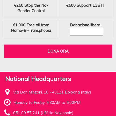
€250
Stop the No-
€500
Support LGBTI
Gender Control
€1,000
Free all from
Donazione libera
Homo-Bi-Transphobia
DONA ORA
National Headquarters
Via Don Minzoni, 18 - 40121 Bologna (Italy)
Monday to Friday, 9.30AM to 5.00PM
051 09 57 241 (Ufficio Nazionale)