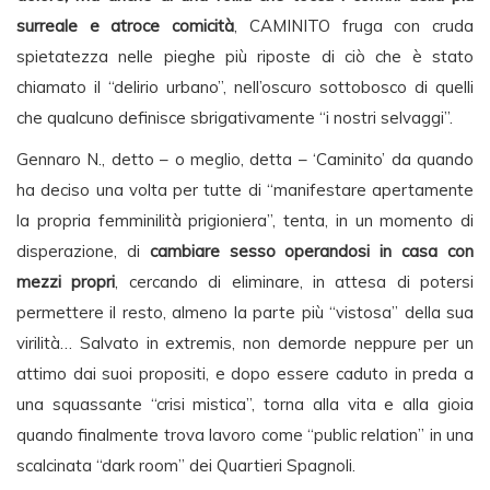
surreale e atroce comicità
, CAMINITO fruga con cruda
spietatezza nelle pieghe più riposte di ciò che è stato
chiamato il “delirio urbano”, nell’oscuro sottobosco di quelli
che qualcuno definisce sbrigativamente “i nostri selvaggi”.
Gennaro N., detto – o meglio, detta – ‘Caminito’ da quando
ha deciso una volta per tutte di “manifestare apertamente
la propria femminilità prigioniera”, tenta, in un momento di
disperazione, di
cambiare sesso operandosi in casa con
mezzi propri
, cercando di eliminare, in attesa di potersi
permettere il resto, almeno la parte più “vistosa” della sua
virilità… Salvato in extremis, non demorde neppure per un
attimo dai suoi propositi, e dopo essere caduto in preda a
una squassante “crisi mistica”, torna alla vita e alla gioia
quando finalmente trova lavoro come “public relation” in una
scalcinata “dark room” dei Quartieri Spagnoli.