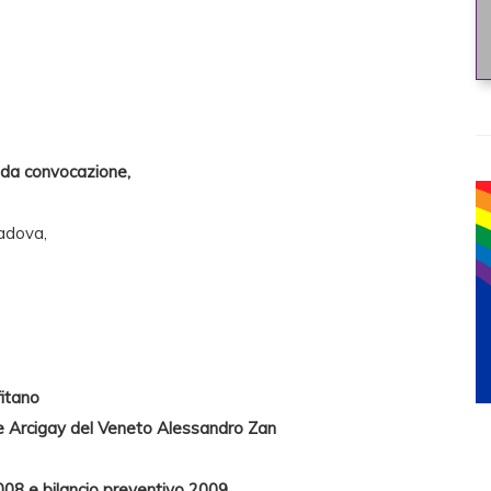
nda convocazione,
Padova,
fitano
e Arcigay del Veneto Alessandro Zan
008 e bilancio preventivo 2009