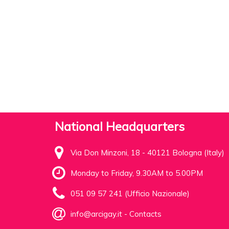
National Headquarters
Via Don Minzoni, 18 - 40121 Bologna (Italy)
Monday to Friday, 9.30AM to 5.00PM
051 09 57 241 (Ufficio Nazionale)
info@arcigay.it
-
Contacts