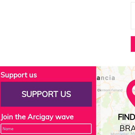
Support us
SUPPORT US
Join the Arcigay wave
FIN
BR