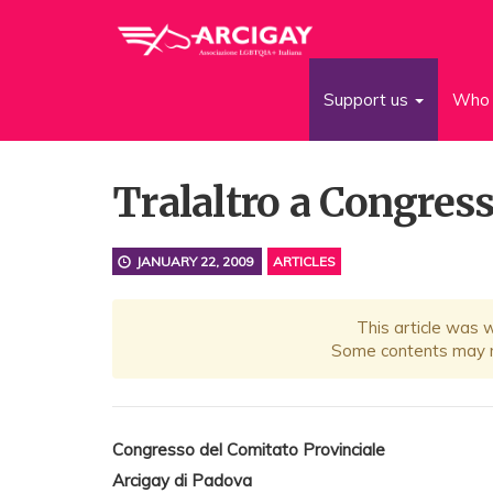
Support us
Who 
Tralaltro a Congres
JANUARY 22, 2009
ARTICLES
This article was 
Some contents may no
Congresso del Comitato Provinciale
Arcigay di Padova