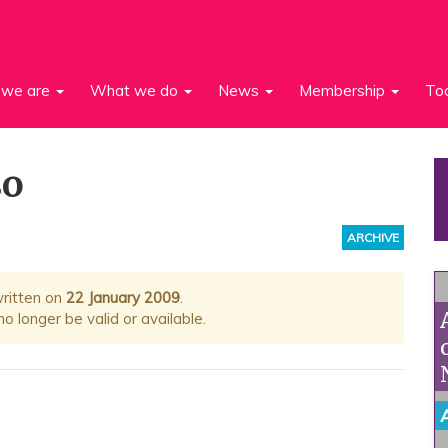
we are
What we do
News
Membership
To
so
ARCHIVE
written on
22 January 2009
.
 longer be valid or available.