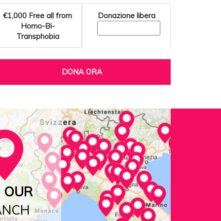
€1,000
Free all from
Donazione libera
Homo-Bi-
Transphobia
DONA ORA
D OUR
ANCH