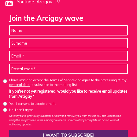
Youtube: Arcigay TV
Join the Arcigay wave
I have read and accept the Terms of Service and agree to the
processing of my
personal data
to subscribe to the mailing list
If you're not yet registered, would you like to receive email updates
from Arcigay?
Yes, I consent to update emails
No, I don't agree
Note: If you've previously subscribed, this won't remove you from the list. You can unsubscribe
using the link provided in the emails you receive. You can always complete an action without
activating updates.