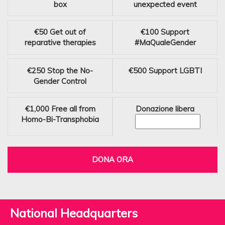
box
unexpected event
€50
Get out of
€100
Support
reparative therapies
#MaQualeGender
€250
Stop the No-
€500
Support LGBTI
Gender Control
€1,000
Free all from
Donazione libera
Homo-Bi-Transphobia
DONA ORA
National Headquarters