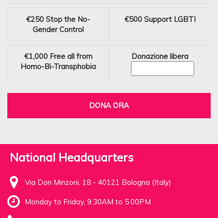
€250
Stop the No-
€500
Support LGBTI
Gender Control
€1,000
Free all from
Donazione libera
Homo-Bi-Transphobia
DONA ORA
National Headquarters
Via Don Minzoni, 18 - 40121 Bologna (Italy)
Monday to Friday, 9.30AM to 5.00PM