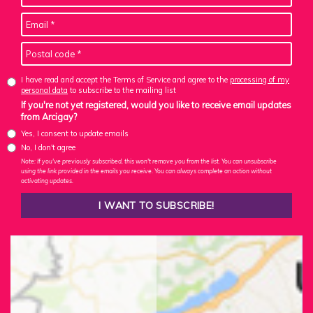
I have read and accept the Terms of Service and agree to the
processing of my
personal data
to subscribe to the mailing list
If you're not yet registered, would you like to receive email updates
from Arcigay?
Yes, I consent to update emails
No, I don't agree
Note: If you've previously subscribed, this won't remove you from the list. You can unsubscribe
using the link provided in the emails you receive. You can always complete an action without
activating updates.