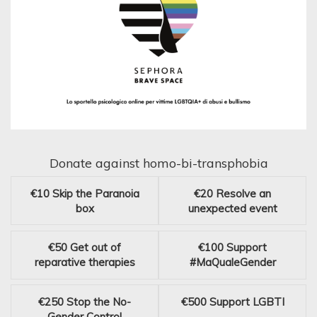
Donate against homo-bi-transphobia
€10
Skip the Paranoia
€20
Resolve an
box
unexpected event
€50
Get out of
€100
Support
reparative therapies
#MaQualeGender
€250
Stop the No-
€500
Support LGBTI
Gender Control