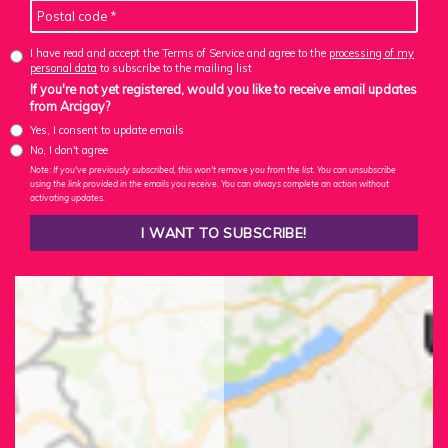
I have read and accept the Terms of Service and agree to the
processing of my
personal data
to subscribe to the mailing list
If you're not yet registered, would you like to receive email updates
from Arcigay?
Yes, I consent to update emails
No, I don't agree
Note: If you've previously subscribed, this won't remove you from the list. You can unsubscribe
using the link provided in the emails you receive. You can always complete an action without
activating updates.