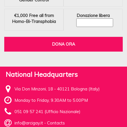
€1,000
Free all from
Donazione libera
Homo-Bi-Transphobia
DONA ORA
National Headquarters
Via Don Minzoni, 18 - 40121 Bologna (Italy)
Monday to Friday, 9.30AM to 5.00PM
051 09 57 241 (Ufficio Nazionale)
info@arcigay.it
-
Contacts