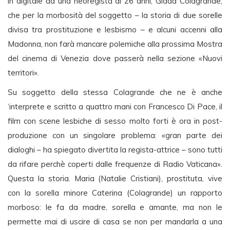
in digitale da una neoregista di 26 anni, Giada Colagrande,
che per la morbosità del soggetto – la storia di due sorelle
divisa tra prostituzione e lesbismo – e alcuni accenni alla
Madonna, non farà mancare polemiche alla prossima Mostra
del cinema di Venezia dove passerà nella sezione «Nuovi
territori».
Su soggetto della stessa Colagrande che ne è anche
‘interprete e scritto a quattro mani con Francesco Di Pace, il
film con scene lesbiche di sesso molto forti è ora in post-
produzione con un singolare problema: «gran parte dei
dialoghi – ha spiegato divertita la regista-attrice – sono tutti
da rifare perchè coperti dalle frequenze di Radio Vaticana».
Questa la storia. Maria (Natalie Cristiani), prostituta, vive
con la sorella minore Caterina (Colagrande) un rapporto
morboso: le fa da madre, sorella e amante, ma non le
permette mai di uscire di casa se non per mandarla a una