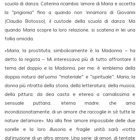
scuola di danza. Caterina ricambia ‘amore di Maria e accetta
la "prigionia" fino a quando non ‘innamora di Giovanni
(Claudio Botosso), il custode della scuola di danza. Ma
quando Maria scopre la loro relazione, si scatena in lei una
follia omicida.
«Maria, la prostituta, simbolicamente è la Madonna. – ha
detto la regista – Mi interessava più di tutto affrontare il
tema del doppio e la Madonna, per me, è ‘emblema della
doppia natura del’uomo "materiale" e "spirituale". Maria, la
donna più ritratta della storia, della letteratura, della musica,
della pittura; da dea casta e eterea a carnalissima e
sensuale puttana. ‘eterna madre, che ama
incondizionatamente, di un amore che raccoglie in sè tutte le
nature del’amore». Ma alla fine ‘amore impossibile delle due
sorelle e la loro illusoria e fragile unità sarà «rotta
dal’irruzione di un altro amore. Una serie: di amori, di tentate