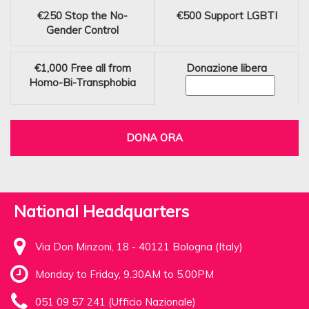
€250
Stop the No-
€500
Support LGBTI
Gender Control
€1,000
Free all from
Donazione libera
Homo-Bi-Transphobia
DONA ORA
National Headquarters
Via Don Minzoni, 18 - 40121 Bologna (Italy)
Monday to Friday, 9.30AM to 5.00PM
051 09 57 241 (Ufficio Nazionale)