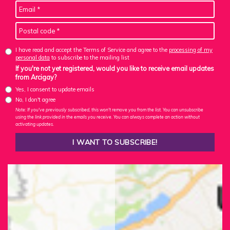
I have read and accept the Terms of Service and agree to the
processing of my
personal data
to subscribe to the mailing list
If you're not yet registered, would you like to receive email updates
from Arcigay?
Yes, I consent to update emails
No, I don't agree
Note: If you've previously subscribed, this won't remove you from the list. You can unsubscribe
using the link provided in the emails you receive. You can always complete an action without
activating updates.